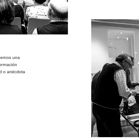
acemos una
formación
ad o anécdota