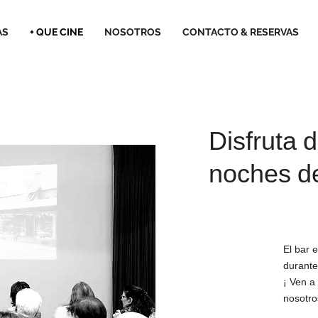
AS
+ QUE CINE
NOSOTROS
CONTACTO & RESERVAS
Disfruta 
noches d
El bar e
durante
¡ Ven a
nosotro